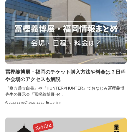
冨樫義博展・福岡のチケット購入方法や料金は？日程
や会場のアクセスも解説
『幽☆遊☆白書』や『HUNTER×HUNTER』でおなじみ冨樫義博
先生の展示会『冨樫義博展~P...
2023-11-09
2023-11-10
エンタメ