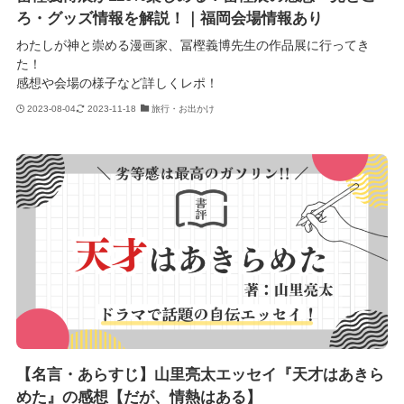
ろ・グッズ情報を解説！｜福岡会場情報あり
わたしが神と崇める漫画家、冨樫義博先生の作品展に行ってき
た！
感想や会場の様子など詳しくレポ！
2023-08-04
2023-11-18
旅行・お出かけ
【名言・あらすじ】山里亮太エッセイ『天才はあきら
めた』の感想【だが、情熱はある】