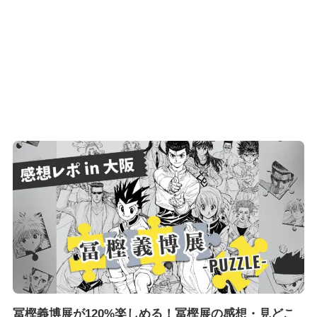
冨樫義博展が120%楽しめる！冨樫展の感想・見どこ